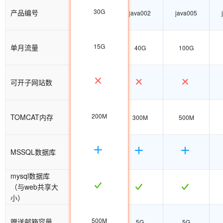
30G
产品编号
java001
java002
java005
15G
单月流量
30G
40G
100G
可开子网站数
200M
TOMCAT内存
200M
300M
500M
MSSQL数据库
mysql数据库
（与web共享大
小）
500M
赠送邮箱容量
5G
5G
5G