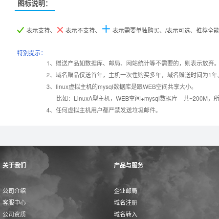
图标说明：
产品名称
产品名称
产品名称
java1型
java1型
java1型
java2型
java2型
java2型
java5型
java5型
java5型
表示支持、
表示不支持、
表示需要单独购买、/表示可选、推荐全
操作系统
设置首页
数据定期备份
Linux
Linux
Linux
特别提示：
1、赠送产品如数据库、邮局、网站统计等不需要的，则表示放弃
2、域名赠品仅送首年，主机一次性购买多年，域名赠送时间为1年
PHP
错误页面定义
数据自助恢复
3、linux虚拟主机的mysql数据库是跟WEB空间共享大小。
比如：LinuxA型主机，WEB空间+mysql数据库一共=2
JSP（JAVA）
zip在线压缩
千兆防火墙系统
4、任何虚拟主机用户都严禁发送垃圾邮件。
Tomcat
免费预装软件
QQ全球免费电话
关于我们
产品与服务
24x7x365
JDK
Urlrewrite
在线有问必答
公司介绍
企业邮局
客服中心
域名注册
MySQL
24x7x365
流量分析
公司资质
域名转入
版本:5.1/5.6
电话技术支持