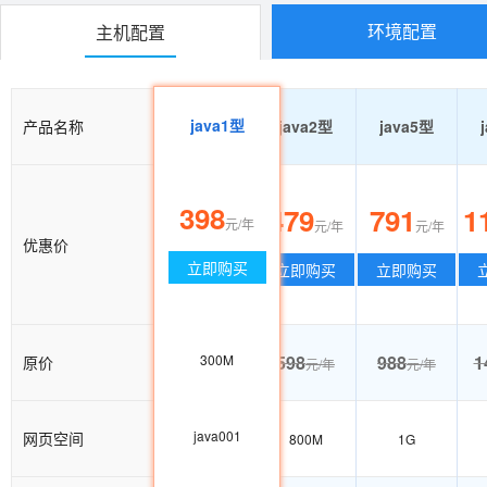
环境配置
主机配置
java1型
产品名称
java1型
java2型
java5型
398
319
479
791
1
元/年
元/年
元/年
元/年
优惠价
立即购买
立即购买
立即购买
立即购买
398
300M
598
988
1
原价
元/年
元/年
元/年
java001
网页空间
300M
800M
1G