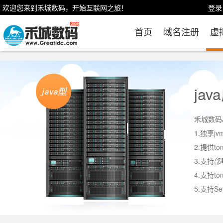
欢迎您来到禾城数码，开始互联网之旅！
登录
首页
域名注册
虚
ja
禾城数码J
1.独享j
2.提供t
3.支持部
4.支持tom
5.支持Serv