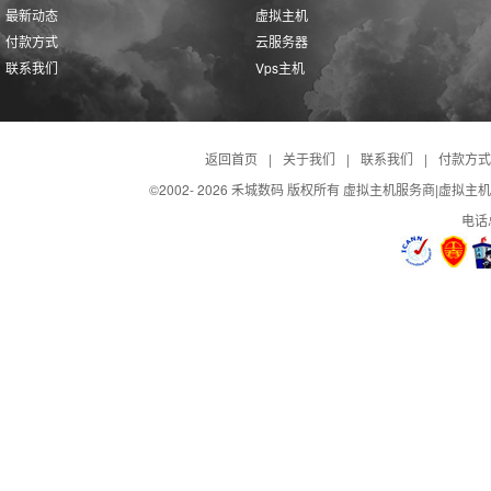
最新动态
虚拟主机
付款方式
云服务器
自助重启Tomcat
访问统计
联系我们
Vps主机
应用程序部署工具
日志自助下载
返回首页
|
关于我们
|
联系我们
|
付款方式
©2002-
2026 禾城数码 版权所有 虚拟主机服务商|虚拟主
javamail
360攻击防护
电话总
Gzip压缩
百度云加速
控制面板演示
演示
演示
演示