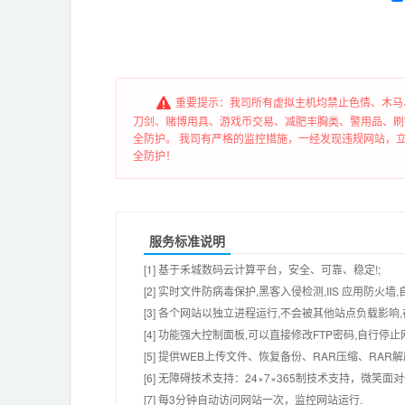
重要提示：我司所有虚拟主机均禁止色情、木马
刀剑、赌博用具、游戏币交易、减肥丰胸类、警用品、刷
全防护。 我司有严格的监控措施，一经发现违规网站，立
全防护！
服务标准说明
[1] 基于禾城数码云计算平台，安全、可靠、稳定!;
[2] 实时文件防病毒保护,黑客入侵检测,IIS 应用防火
[3] 各个网站以独立进程运行,不会被其他站点负载影响,
[4] 功能强大控制面板,可以直接修改FTP密码,自行停
[5] 提供WEB上传文件、恢复备份、RAR压缩、R
[6] 无障碍技术支持：24×7×365制技术支持，微笑面
[7] 每3分钟自动访问网站一次，监控网站运行.