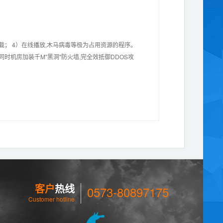
载； 4）在线播放,木马病毒等极为占用资源的程序。
时机房加装千M"黑洞"防火墙,完全效抵御DDOS攻
客户
热线
0573-80897175
Customer hotline