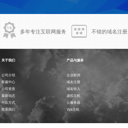
多年专注互联网服务
不错的域名注册
关于我们
产品与服务
公司介绍
企业邮局
客服中心
域名注册
公司资质
域名转入
最新动态
虚拟主机
付款方式
云服务器
联系我们
Vps主机