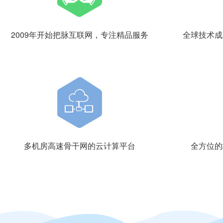
2009年开始把脉互联网，专注精品服务
全球技术成
多机房高速骨干网的云计算平台
全方位的