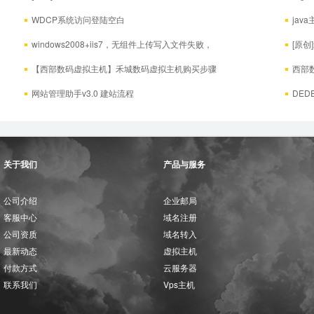
（包括升级后）
WDCP系统访问登陆空白
jav
windows2008+iis7，无组件上传写入文件失败，
[原
ADODB.Stream 错误 800a0
【西部数码虚拟主机】禾城数码虚拟主机购买步骤
西部
网站管理助手v3.0 建站流程
DE
关于我们
产品与服务
公司介绍
企业邮局
客服中心
域名注册
公司资质
域名转入
最新动态
虚拟主机
付款方式
云服务器
联系我们
Vps主机