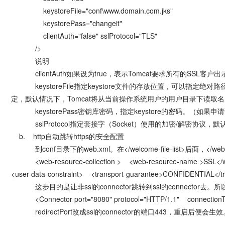
keystoreFile="conf\www.domain.com.jks"
keystorePass="changeit"
clientAuth="false" sslProtocol="TLS"
/>
说明
clientAuth
如果设为true，表示Tomcat要求所有的SSL客
keystoreFile
指定keystore文件的存放位置，可以指定绝对
定，默认情况下，Tomcat将从当前操作系统用户的用户目录下读取名为 “.
keystorePass
密钥库密码，指定keystore的密码。（如
sslProtocol
指定套接字（Socket）使用的加密/解密协议，默认
b. http自动跳转https的安全配置
到conf目录下的web.xml。在</welcome-file-list>后面，
<web-resource-collection > <web-resource-name >SSL</web-re
<user-data-constraint> <transport-guarantee>CONFIDENTIAL</tra
这步目的是让非ssl的connector跳转到ssl的connector去。所以
<Connector port="8080" protocol="HTTP/1.1" connectionTim
redirectPort改成ssl的connector的端口443，重启后便会生效