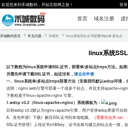
欢迎您来到禾城数码，开始互联网之旅！
登录
首页
域名注册
虚
禾城数码首页
常见问题
详细页
linux系统SSL证书部署https单/多站点
linux系统S
以下教程为linux系统申请SSL证书，部署单/多站点https方法。
另需先申请下载SSL证书，如还没有，
请点击申请
一、linux系统单/多站点https部署方法（安装我司默认wdcp环境，分v
说明：nginx web引擎可部署一个或多个站点，并且支持apache+ng
下教程基于linux+apache+nginx 引擎。
1.wdcp v3.2（linux+apache+nginx）系统模板为：
目前wdcp v3.2默认为nginx+apache引擎，用户登录wdcp界面
A、首先申请》下载》解压SSL证书到本地电脑。（
需要先合并.cer、
SSL证书管理》上传证书crt和key，证书名称与建立的站点名一致，