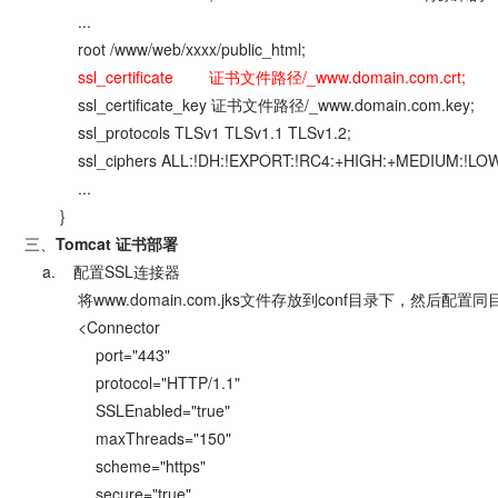
...
root /www/web/xxxx/public_html;
ssl_certificate 证书文件路径/_www.domain.com.c
ssl_certificate_key 证书文件路径/_www.domain.com.
ssl_protocols TLSv1 TLSv1.1 TLSv1.2;
ssl_ciphers ALL:!DH:!EXPORT:!RC4:+HIGH:+MEDIUM:!LOW:
...
}
三、
Tomcat 证书部署
a. 配置SSL连接器
将www.domain.com.jks文件存放到conf目录下，然后配置同目录
<Connector
port="443"
protocol="HTTP/1.1"
SSLEnabled="true"
maxThreads="150"
scheme="https"
secure="true"