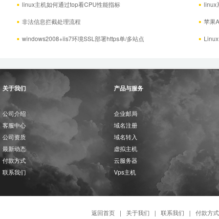
linux主机如何通过top看CPU性能指标
lin
非法信息拦截处理流程
苹果A
windows2008+iis7环境SSL部署https单/多站点
Lin
关于我们
产品与服务
公司介绍
企业邮局
客服中心
域名注册
公司资质
域名转入
最新动态
虚拟主机
付款方式
云服务器
联系我们
Vps主机
返回首页
|
关于我们
|
联系我们
|
付款方式