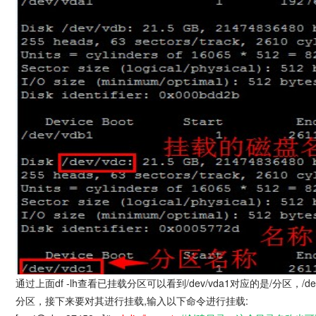
通过上面df -lh查看已挂载分区可以看到/dev/vda1对应的是/分区，/de
分区，接下来要对其进行挂载,输入以下命令进行挂载: