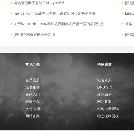
网站管理助手安装升级mysql5.6
[原
navicat for mysql 在云主机上设置定时计划备份任务
Li
关于flv、rmvb、mp4等常见视频格式所需带宽的简要说明
虚拟
[原创]网站备案的经验之谈
[原
常见问题
快速通道
会员注册
域名转入
域名相关
DNS管理
建站入门
建站助手
云服务/Vps
网站备案
支付/发票
域名批量查询
网站备案
独立控制面板