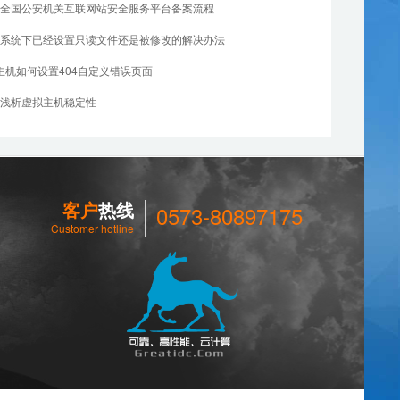
创]全国公安机关互联网站安全服务平台备案流程
nux系统下已经设置只读文件还是被修改的解决办法
主机如何设置404自定义错误页面
创]浅析虚拟主机稳定性
客户
热线
0573-80897175
Customer hotline