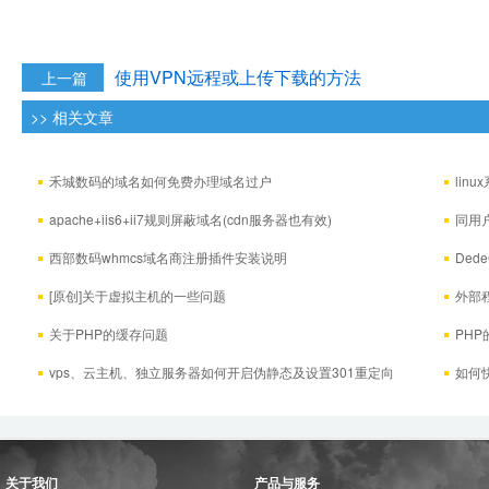
使用VPN远程或上传下载的方法
上一篇
>> 相关文章
禾城数码的域名如何免费办理域名过户
lin
apache+iis6+ii7规则屏蔽域名(cdn服务器也有效)
同用
西部数码whmcs域名商注册插件安装说明
De
的检查和
[原创]关于虚拟主机的一些问题
外部
关于PHP的缓存问题
PH
vps、云主机、独立服务器如何开启伪静态及设置301重定向
如何
关于我们
产品与服务