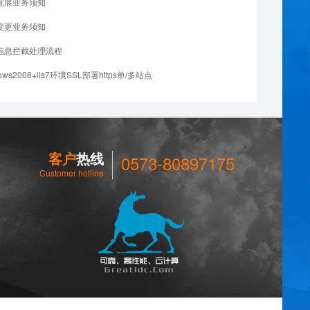
标宽展业务须知
变更业务须知
信息拦截处理流程
dows2008+iis7环境SSL部署https单/多站点
客户
热线
0573-80897175
Customer hotline