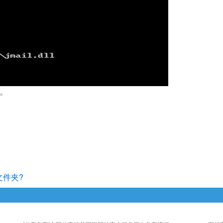
。
文件夹?