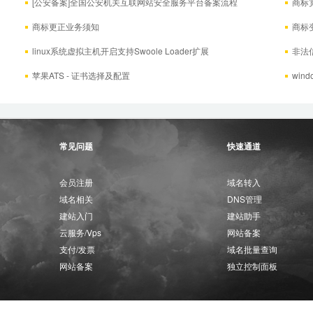
[公安备案]全国公安机关互联网站安全服务平台备案流程
​商
商标更正业务须知
商标
linux系统虚拟主机开启支持Swoole Loader扩展
非法
苹果ATS - 证书选择及配置
win
常见问题
快速通道
会员注册
域名转入
域名相关
DNS管理
建站入门
建站助手
云服务/Vps
网站备案
支付/发票
域名批量查询
网站备案
独立控制面板