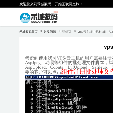
欢迎您来到禾城数码，开始互联网之旅！
禾城数码首页
常见问题
详细页
vps/云主机注册Jmail、
vp
考虑到使用我司VPS/云主机的用户需要注
AspJpeg、动易等组件的批处理文件脚本，脚
AspUpload、Cdonts、LyfUpload、Safi
组件注册批处理文
要的客户
可以点击