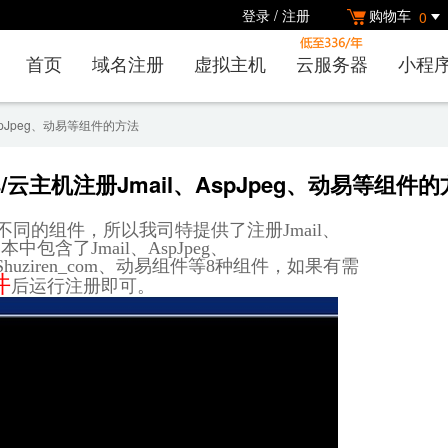
登录
/
注册
购物车
0
首页
域名注册
虚拟主机
云服务器
小程
AspJpeg、动易等组件的方法
s/云主机注册Jmail、AspJpeg、动易等组件
册不同的组件，所以我
司特提供了注册Jmail、
本中包含了Jmail、
AspJpeg、
leup、Shuziren_com、动易组件等8种组件，如果有需
件
后运行注册即可。