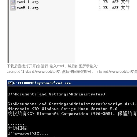
下载后直接打开开始-运行-输入cmd，然后如图所示输入:
cscript d:\1.vbs d:\wwwroot\ftp名\ 然后按回车键即可。（后面d:\wwwroot