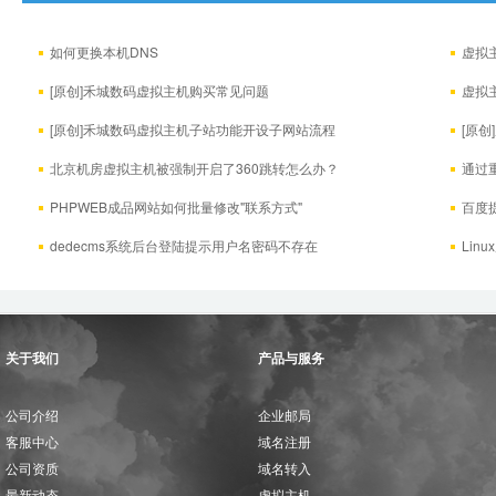
如何更换本机DNS
虚拟
[原创]禾城数码虚拟主机购买常见问题
虚拟
[原创]禾城数码虚拟主机子站功能开设子网站流程
[原
北京机房虚拟主机被强制开启了360跳转怎么办？
通过
PHPWEB成品网站如何批量修改"联系方式"
百度
dedecms系统后台登陆提示用户名密码不存在
Lin
关于我们
产品与服务
公司介绍
企业邮局
客服中心
域名注册
公司资质
域名转入
最新动态
虚拟主机