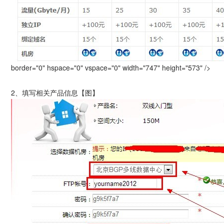
border="0" hspace="0" vspace="0" width="747" height="573" />
2、填写相关产品信息【图】