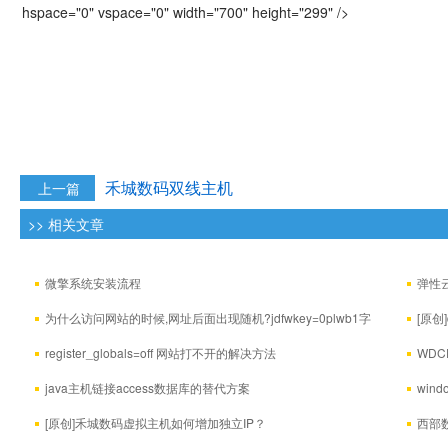
hspace="0" vspace="0" width="700" height="299" />
禾城数码双线主机
上一篇
>> 相关文章
微擎系统安装流程
弹性
为什么访问网站的时候,网址后面出现随机?jdfwkey=0plwb1字
[原创
符，是否影响正常访问？
（包括升
register_globals=off 网站打不开的解决方法
WD
java主机链接access数据库的替代方案
win
ADODB.S
[原创]禾城数码虚拟主机如何增加独立IP？
西部