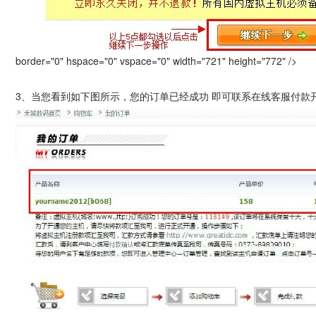
border="0" hspace="0" vspace="0" width="721" height="772" />
3、当您看到如下图所示，您的订单已经成功 即可联系在线客服付款