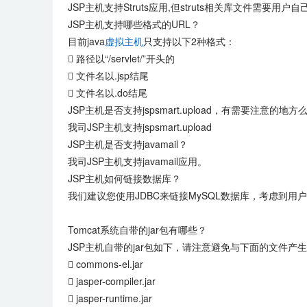
JSP主机支持Struts应用,但struts相关库文件需要用户
JSP主机支持哪些格式的URL？
目前java
虚拟主机
只支持以下2种格式：
 路径以“/servlet/”开头的
 文件名以.jsp结尾
 文件名以.do结尾
JSP主机是否支持jspsmart.upload，有需要注意的地方
我司JSP主机支持jspsmart.upload
JSP主机是否支持javamail？
我司JSP主机支持javamail应用。
JSP主机如何链接数据库？
我们建议您使用JDBC来链接MySQL数据库，考虑
Tomcat系统自带的jar包有哪些？
JSP主机自带的jar包如下，请注意避免与下面的文件产
 commons-el.jar
 jasper-compiler.jar
 jasper-runtime.jar