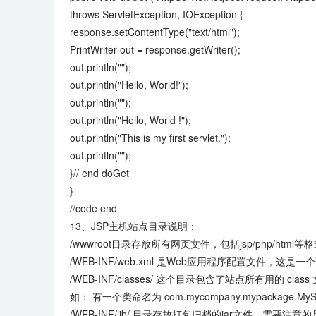
throws ServletException, IOException {
response.setContentType("text/html");
PrintWriter out = response.getWriter();
out.println("");
out.println("Hello, World!");
out.println("");
out.println("Hello, World !");
out.println("This is my first servlet.");
out.println("");
}// end doGet
}
//code end
13、JSP主机站点目录说明：
/wwwroot目录存放所有网页文件，包括jsp/php/html
/WEB-INF/web.xml 是Web应用程序配置文件，这是
/WEB-INF/classes/ 这个目录包含了站点所有用的 cla
如： 有一个类命名为 com.mycompany.mypackage.MySer
/WEB-INF/lib/ 目录存放打包归档的jar文件，需要注意