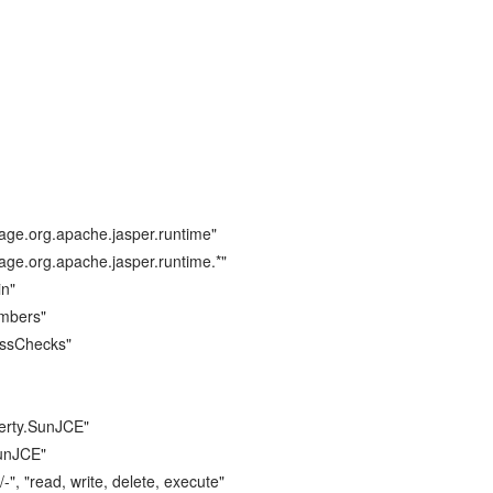
ge.org.apache.jasper.runtime"
ge.org.apache.jasper.runtime.*"
in"
mbers"
essChecks"
perty.SunJCE"
SunJCE"
read, write, delete, execute"