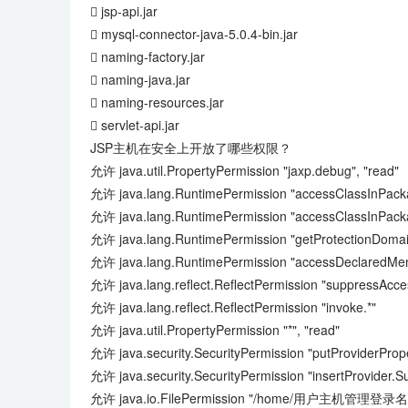
 jsp-api.jar
 mysql-connector-java-5.0.4-bin.jar
 naming-factory.jar
 naming-java.jar
 naming-resources.jar
 servlet-api.jar
JSP主机在安全上开放了哪些权限？
允许 java.util.PropertyPermission "jaxp.debug", "read"
允许 java.lang.RuntimePermission "accessClassInPacka
允许 java.lang.RuntimePermission "accessClassInPacka
允许 java.lang.RuntimePermission "getProtectionDoma
允许 java.lang.RuntimePermission "accessDeclaredMe
允许 java.lang.reflect.ReflectPermission "suppressAcc
允许 java.lang.reflect.ReflectPermission "invoke.*"
允许 java.util.PropertyPermission "*", "read"
允许 java.security.SecurityPermission "putProviderPro
允许 java.security.SecurityPermission "insertProvider.
允许 java.io.FilePermission "/home/用户主机管理登录名/-", "