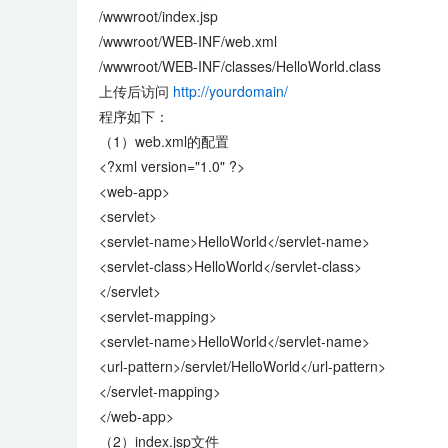
/wwwroot/index.jsp
/wwwroot/WEB-INF/web.xml
/wwwroot/WEB-INF/classes/HelloWorld.class
上传后访问
http://yourdomain/
程序如下：
（1）web.xml的配置
<?xml version="1.0" ?>
<web-app>
<servlet>
<servlet-name>HelloWorld</servlet-name>
<servlet-class>HelloWorld</servlet-class>
</servlet>
<servlet-mapping>
<servlet-name>HelloWorld</servlet-name>
<url-pattern>/servlet/HelloWorld</url-pattern>
</servlet-mapping>
</web-app>
（2）index.jsp文件