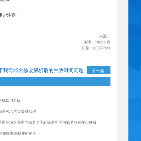
请用户注意！
来源：
阅读：
10396
次
日期：
2007/7/31
于我司域名修改解析后的生效时间问题
下一篇
主机如何升级
邮局V5.0网页登录代码
是国际域名和国内域名？国际域名和国内域名各有多少种后
HP在线发送邮件的例子！