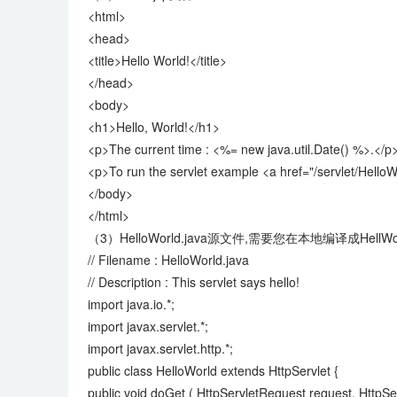
<html>
<head>
<title>Hello World!</title>
</head>
<body>
<h1>Hello, World!</h1>
<p>The current time : <%= new java.util.Date() %>.</p
<p>To run the servlet example <a href="/servlet/HelloW
</body>
</html>
（3）HelloWorld.java源文件,需要您在本地编译成HellWorl
// Filename : HelloWorld.java
// Description : This servlet says hello!
import java.io.*;
import javax.servlet.*;
import javax.servlet.http.*;
public class HelloWorld extends HttpServlet {
public void doGet ( HttpServletRequest request, HttpS