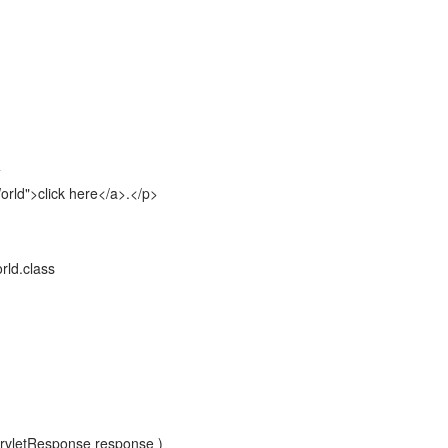
>
orld">click here</a>.</p>
d.class
ervletResponse response )