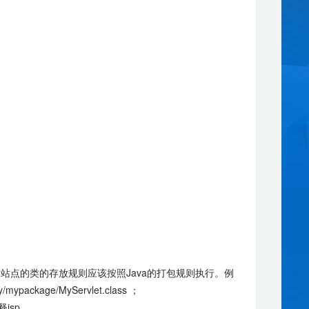
 .jar文件中。站点的类的存放规则应该按照Java的打包规则执行。例
ackage/MyServlet.class ；
释jsp。