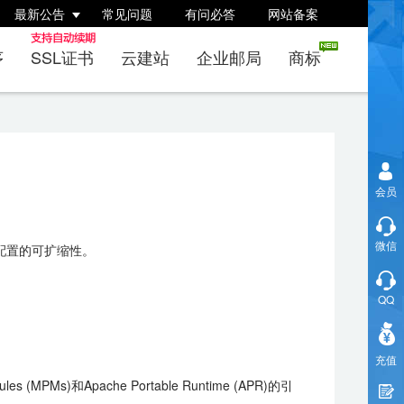
最新公告
常见问题
有问必答
网站备案
序
SSL证书
云建站
企业邮局
商标
会员
微信
）配置的可扩缩性。
QQ
充值
PMs)和Apache Portable Runtime (APR)的引