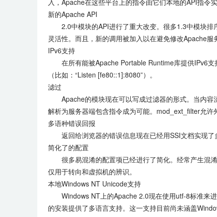
入，Apache在这些平台上的指令由它们本地的API指令
新的Apache API
2.0中模块的API进行了重大改变。很多1.3中模块排
灵活性。而且，新的调用被加入以在避免修改Apache
IPv6支持
在所有能被Apache Portable Runtime库提供IPv6支
（比如：“Listen [fe80::1]:8080”）。
滤过
Apache的模块现在可以写成过滤器的形式。当内容流经过
解析为服务器端包含指令成为可能。mod_ext_filte
多语种错误回报
返回给浏览器的错误信息现在已经用SSI文档实现了
简化了的配置
很多易混淆的配置项已经进行了简化。经常产生混淆的Port和
仅用于转向和虚拟机的辨识。
本地Windows NT Unicode支持
Windows NT上的Apache 2.0现在使用utf-8标
的安装提供了多语言支持。这一支持目前尚未涵盖Window