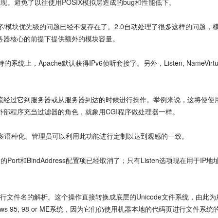
实现。避免了以往使用POSIX模拟层造成的bug和性能低下。
序/模块优先级的问题已经不复存在了。2.0自动处理了很多这样的问题，模块
服务器核心的前提下提供额外的模块容量。
持的系统上，Apache默认获得IPv6侦听套接字。另外，Listen, NameVirtu
它到服务器或从服务器到达的时候进行操作。举例来说，这将使使用mod_i
r允许外部程序充当过滤器的角色，就象用CGI程序做处理器一样。
多语种化。管理员可以利用此功能进行定制以达到观感的一致。
BindAddress配置项已经取消了；只有Listen选项现在用于IP地
准来进行文件名的解析。这个操作直接转换成底层的Unicode文件系统，由此为所有以
s 95, 98 or ME系统，因为它们仍使用机器本地的代码页进行文件系统