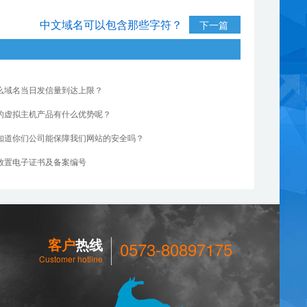
中文域名可以包含那些字符？
下一篇
么域名当日发信量到达上限？
的虚拟主机产品有什么优势呢？
知道你们公司能保障我们网站的安全吗？
放置电子证书及备案编号
客户
热线
0573-80897175
Customer hotline