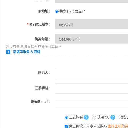
IP地址：
共享IP
独立IP
*
MYSQL版本：
购买年限：
您没有登陆,按直接客户身份计算价格
请填写联系人资料
联系人：
联系手机：
联系E-mail：
正式购买
试用7天
（收费
我已阅读并同意禾城数码
虚拟主机购