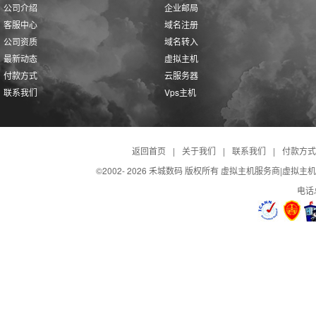
公司介绍
企业邮局
客服中心
域名注册
公司资质
域名转入
最新动态
虚拟主机
付款方式
云服务器
联系我们
Vps主机
返回首页
|
关于我们
|
联系我们
|
付款方式
©2002-
2026 禾城数码 版权所有 虚拟主机服务商|虚拟主
电话总