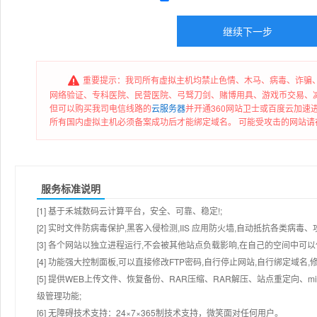
重要提示：我司所有虚拟主机均禁止色情、木马、病毒、诈骗、
网络验证、专科医院、民营医院、弓驽刀剑、赌博用具、游戏币交易、
但可以购买我司电信线路的
云服务器
并开通360网站卫士或百度云加速
所有国内虚拟主机必须备案成功后才能绑定域名。 可能受攻击的网站请在
服务标准说明
[1] 基于禾城数码云计算平台，安全、可靠、稳定!;
[2] 实时文件防病毒保护,黑客入侵检测,IIS 应用防火墙,自动抵抗各类病毒、
[3] 各个网站以独立进程运行,不会被其他站点负载影响,在自己的空间中可以使用
[4] 功能强大控制面板,可以直接修改FTP密码,自行停止网站,自行绑定域名,
[5] 提供WEB上传文件、恢复备份、RAR压缩、RAR解压、站点重定向
级管理功能;
[6] 无障碍技术支持：24×7×365制技术支持，微笑面对任何用户。