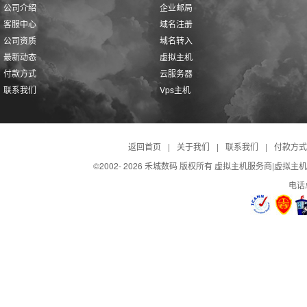
公司介绍
企业邮局
客服中心
域名注册
公司资质
域名转入
最新动态
虚拟主机
付款方式
云服务器
联系我们
Vps主机
返回首页
|
关于我们
|
联系我们
|
付款方式
©2002-
2026 禾城数码 版权所有 虚拟主机服务商|虚拟主
电话总