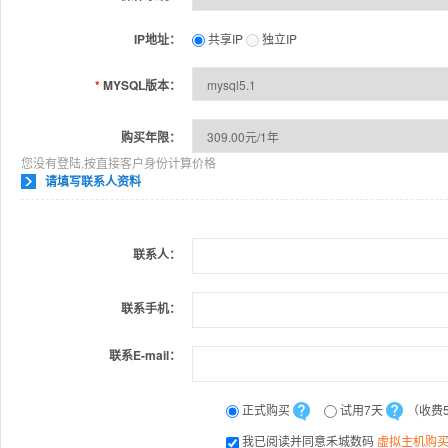
IP地址：
共享IP
独立IP
*
MYSQL版本：
购买年限：
您没有登陆,按直接客户身份计算价格
请填写联系人资料
联系人：
联系手机：
联系E-mail：
正式购买
试用7天
（收费
我已阅读并同意禾城数码
虚拟主机购