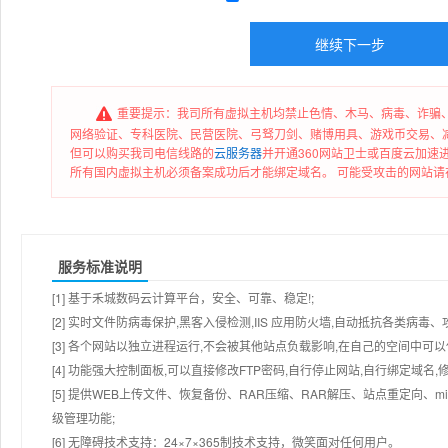
重要提示：我司所有虚拟主机均禁止色情、木马、病毒、诈骗、
网络验证、专科医院、民营医院、弓驽刀剑、赌博用具、游戏币交易、
但可以购买我司电信线路的
云服务器
并开通360网站卫士或百度云加速
所有国内虚拟主机必须备案成功后才能绑定域名。 可能受攻击的网站请在
服务标准说明
[1] 基于禾城数码云计算平台，安全、可靠、稳定!;
[2] 实时文件防病毒保护,黑客入侵检测,IIS 应用防火墙,自动抵抗各类病毒、
[3] 各个网站以独立进程运行,不会被其他站点负载影响,在自己的空间中可以使用
[4] 功能强大控制面板,可以直接修改FTP密码,自行停止网站,自行绑定域名,
[5] 提供WEB上传文件、恢复备份、RAR压缩、RAR解压、站点重定向
级管理功能;
[6] 无障碍技术支持：24×7×365制技术支持，微笑面对任何用户。